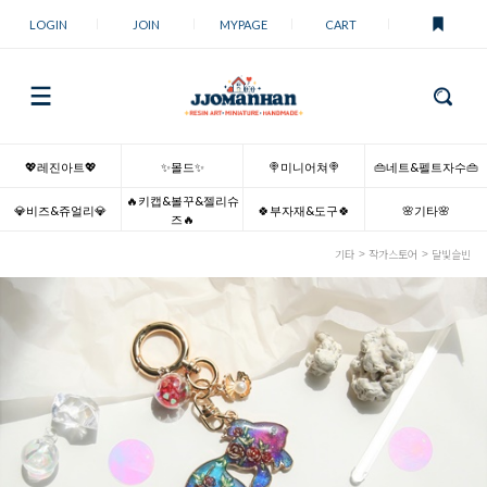
LOGIN
JOIN
MYPAGE
CART
💖레진아트💖
✨몰드✨
🍭미니어쳐🍭
👜네트&펠트자수👜
🔥키캡&볼꾸&젤리슈
💎비즈&쥬얼리💎
🍀부자재&도구🍀
🌸기타🌸
즈🔥
기타
작가스토어
달빛슬빈