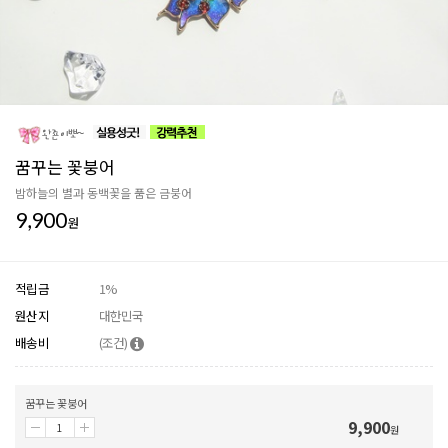
꿈꾸는 꽃붕어
밤하늘의 별과 동백꽃을 품은 금붕어
9,900
원
적립금
1%
원산지
대한민국
배송비
(조건)
꿈꾸는 꽃붕어
9,900
원