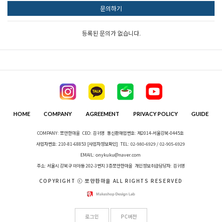
문의하기
등록된 문의가 없습니다.
HOME
COMPANY
AGREEMENT
PRIVACY POLICY
GUIDE
COMPANY: 쪼만한마을
CEO: 김귀영
통신판매업번호: 제2014-서울강북-0445호
사업자번호: 210-81-68853
[사업자정보확인]
TEL: 02-980-6929 / 02-905-6929
EMAIL: onykuku@naver.com
주소: 서울시 강북구 미아동 202-3번지 3층쪼만한마을
개인정보취급담당자: 김귀영
COPYRIGHT ⓒ 쪼만한마을 ALL RIGHTS RESERVED
로그인
PC버전