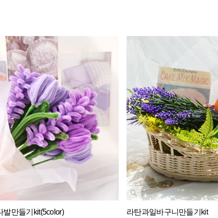
만들기kit(5color)
라탄과일바구니만들기kit