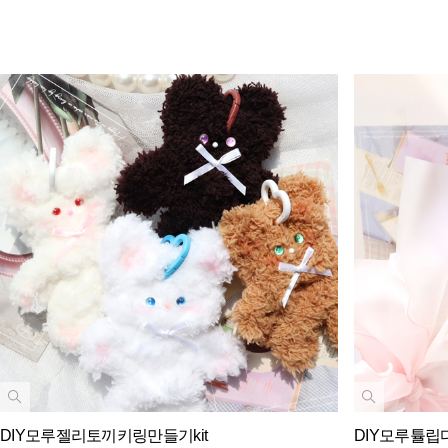
DIY모루젤리토끼키링만들기kit
DIY모루튤립다발