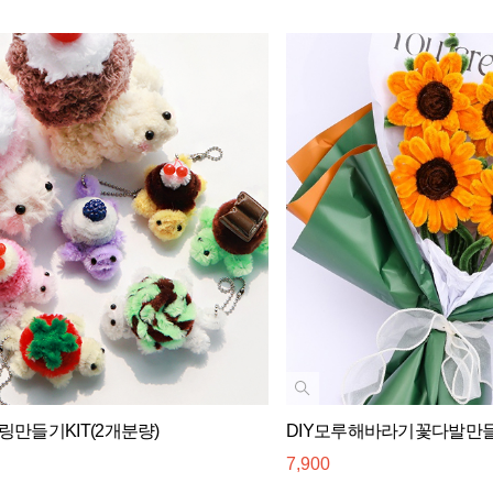
만들기KIT(2개분량)
DIY모루해바라기꽃다발만들기
7,900