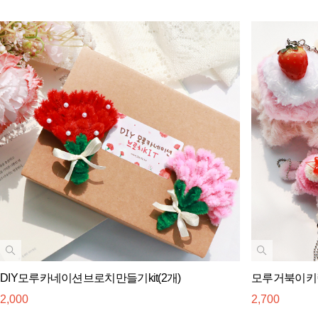
DIY모루카네이션브로치만들기kit(2개)
모루거북이키링
2,000
2,700