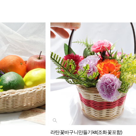
라탄꽃바구니만들기kit(조화꽃포함)