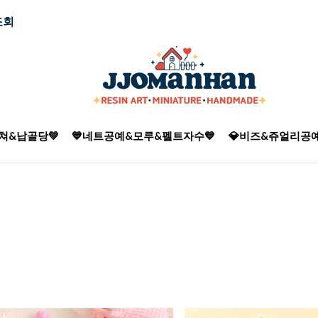
조회
쳐&납골당💚
💙네트공예&모루&펠트자수💙
💎비즈&쥬얼리공예