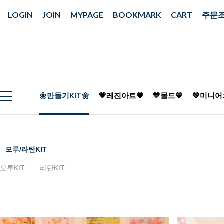
LOGIN
JOIN
MYPAGE
BOOKMARK
CART
주문
🌼만들기KIT🌼
💗레진아트💗
💛몰드💛
💚미니어
모루/라탄KIT
모루KIT
라탄KIT