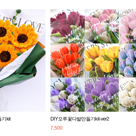
kit
DIY모루꽃다발만들기kit-ver2
7,500