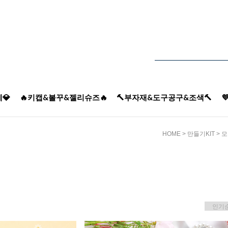
💎
🔥키캡&볼꾸&젤리슈즈🔥
🔨부자재&도구공구&조색🔨

HOME
>
만들기KIT
>
모