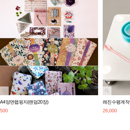
A4양면랩핑지(랜덤20장)
레진수평계작
500
26,000