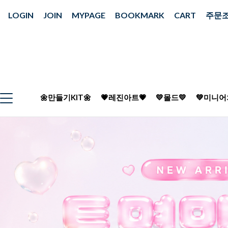
LOGIN
JOIN
MYPAGE
BOOKMARK
CART
주문
🌼만들기KIT🌼
💗레진아트💗
💛몰드💛
💚미니어