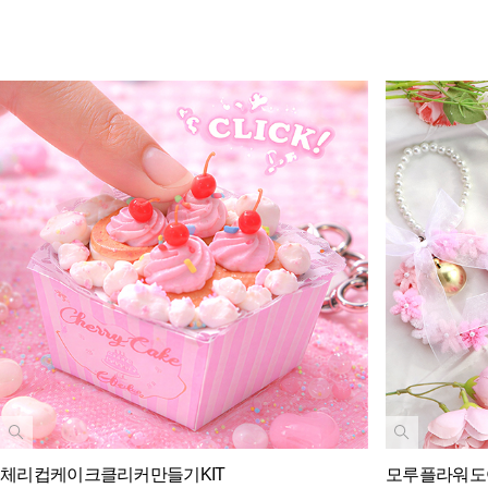
체리컵케이크클리커만들기KIT
모루플라워도어벨