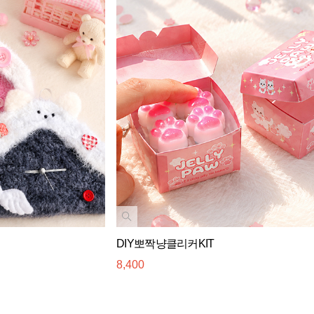
DIY뽀짝냥클리커KIT
8,400