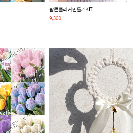
팝콘클리커만들기KIT
9,300