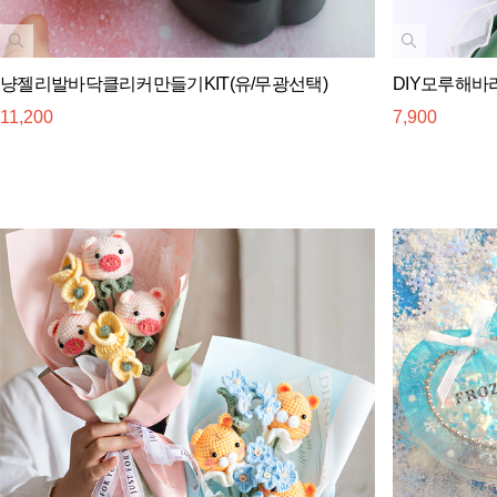
냥젤리발바닥클리커만들기KIT(유/무광선택)
DIY모루해바
11,200
7,900