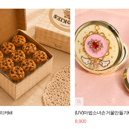
커kit
(UV)마법소녀손거울만들기K
8,900