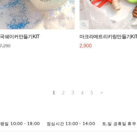
왕국쉐이커만들기KIT
마크라메트리키링만들기KI
7,290
2,900
1
2
3
4
5
>>
평일 10:00 - 18:00
점심시간 13:00 - 14:00
토,일 공휴일 휴무