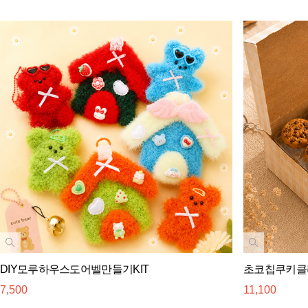
DIY모루하우스도어벨만들기KIT
초코칩쿠키클리
7,500
11,100