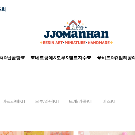
조회
쳐&납골당💚
💙네트공예&모루&펠트자수💙
💎비즈&쥬얼리공예
마크라메KIT
모루/라탄KIT
뜨개/가죽KIT
비즈KIT