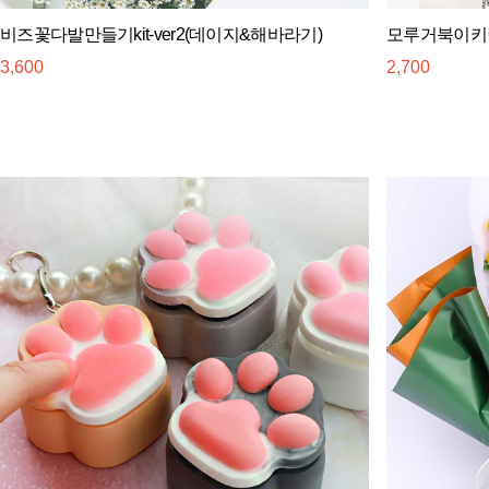
비즈꽃다발만들기kit-ver2(데이지&해바라기)
모루거북이키링
3,600
2,700