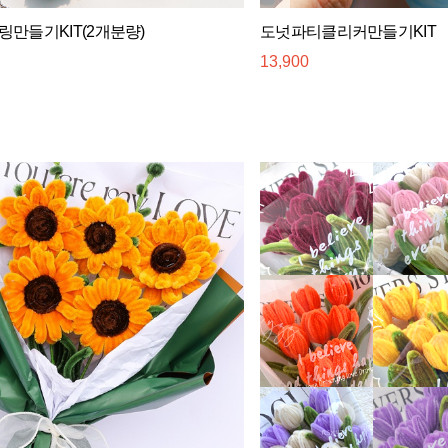
만들기KIT(2개분량)
도넛파티클리커만들기KIT
13,900