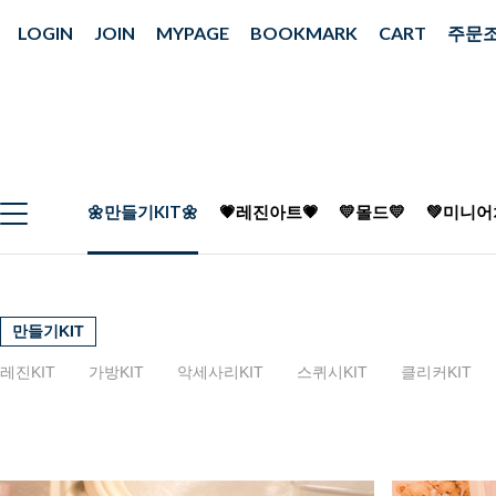
LOGIN
JOIN
MYPAGE
BOOKMARK
CART
주문
🌼만들기KIT🌼
💗레진아트💗
💛몰드💛
💚미니어
만들기KIT
레진KIT
가방KIT
악세사리KIT
스퀴시KIT
클리커KIT