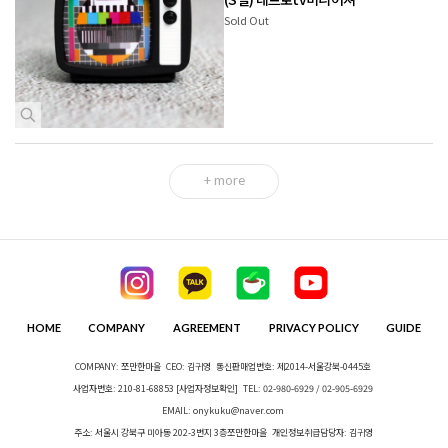
Sold Out
+ more
HOME
COMPANY
AGREEMENT
PRIVACY POLICY
GUIDE
COMPANY: 쪼만한마을
CEO: 김귀영
통신판매업번호: 제2014-서울강북-0445호
사업자번호: 210-81-68853
[사업자정보확인]
TEL: 02-980-6929 / 02-905-6929
EMAIL: onykuku@naver.com
주소: 서울시 강북구 미아동 202-3번지 3층쪼만한마을
개인정보취급담당자: 김귀영