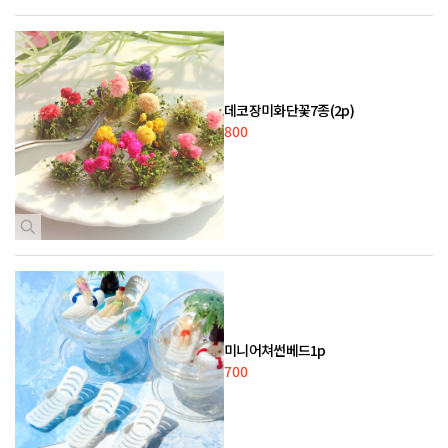
데코장미화단꽃7종(2p)
800
미니어쳐썬베드1p
700