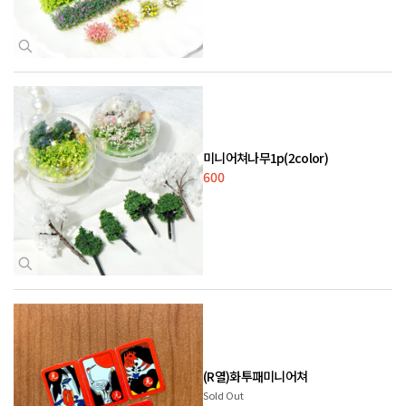
미니어쳐나무1p(2color)
600
(R열)화투패미니어쳐
Sold Out