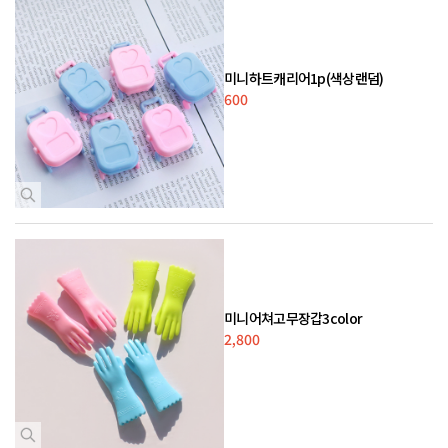
미니하트캐리어1p(색상랜덤)
600
미니어쳐고무장갑3color
2,800