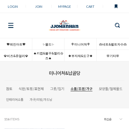
LOGIN
JOIN
MYPAGE
CART
💖레진아트💖
✨몰드✨
🍭미니어쳐🍭
👜네트&펠트자수👜
🔥키캡&볼꾸&젤리슈
💎비즈&쥬얼리💎
🍀부자재&도구🍀
🌸기타🌸
즈🔥
미니어쳐&납골당
점토
식완/토핑/표현제
그릇/집기
소품/조경/가구
모양틀/철제몰드
인테리어소품
가구/리빙/가드닝
116
ITEMS