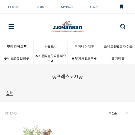
LOGIN
JOIN
MYPAGE
CART
💖레진아트💖
✨몰드✨
🍭미니어쳐🍭
👜네트&펠트자수👜
🔥키캡&볼꾸&젤리슈
💎비즈&쥬얼리💎
🍀부자재&도구🍀
🌸기타🌸
즈🔥
🌼프레스코21🌼
압화
7
ITEMS