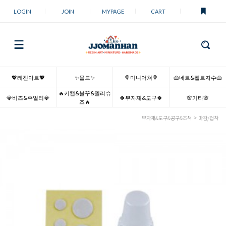
LOGIN
JOIN
MYPAGE
CART
💖레진아트💖
✨몰드✨
🍭미니어쳐🍭
👜네트&펠트자수👜
🔥키캡&볼꾸&젤리슈
💎비즈&쥬얼리💎
🍀부자재&도구🍀
🌸기타🌸
즈🔥
부자재&도구&공구&조색
마감/접착