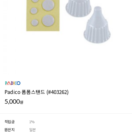
Padico 폼폼스탠드 (#403262)
5,000
원
적립금
1%
원산지
일본