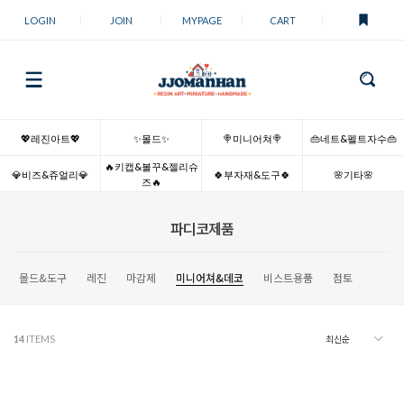
LOGIN
JOIN
MYPAGE
CART
💖레진아트💖
✨몰드✨
🍭미니어쳐🍭
👜네트&펠트자수👜
🔥키캡&볼꾸&젤리슈
💎비즈&쥬얼리💎
🍀부자재&도구🍀
🌸기타🌸
즈🔥
파디코제품
몰드&도구
레진
마감제
미니어쳐&데코
비스트용품
점토
14
ITEMS