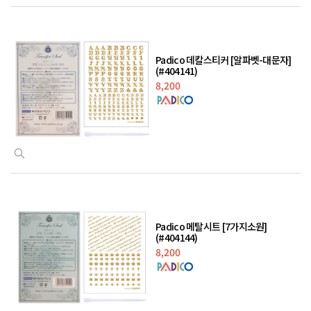
Padico 데칼스티커 [알파벳-대문자]
(#404141)
8,200
Padico 메탈시트 [7가지소원]
(#404144)
8,200