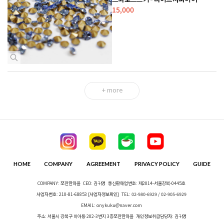
15,000
+ more
HOME
COMPANY
AGREEMENT
PRIVACY POLICY
GUIDE
COMPANY: 쪼만한마을
CEO: 김귀영
통신판매업번호: 제2014-서울강북-0445호
사업자번호: 210-81-68853
[사업자정보확인]
TEL: 02-980-6929 / 02-905-6929
EMAIL: onykuku@naver.com
주소: 서울시 강북구 미아동 202-3번지 3층쪼만한마을
개인정보취급담당자: 김귀영