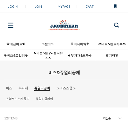
LOGIN
JOIN
MYPAGE
CART
💖레진아트💖
✨몰드✨
🍭미니어쳐🍭
👜네트&펠트자수👜
🔥키캡&볼꾸&젤리슈
💎비즈&쥬얼리💎
🍀부자재&도구🍀
🌸기타🌸
즈🔥
비즈&쥬얼리공예
비즈
부자재
쥬얼리공예
🎉비즈스쿱🎉
스와로브스키 큐빅
쥬얼리클레이
12
ITEMS