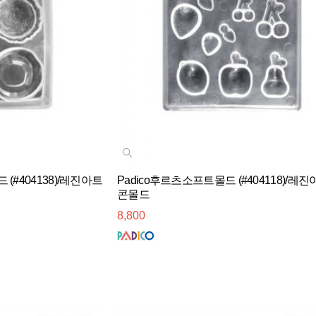
(#404138)/레진아트
Padico후르츠소프트몰드 (#404118)/레
콘몰드
8,800