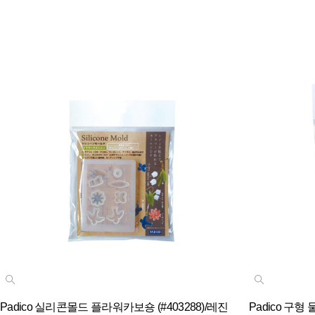
Padico 실리콘몰드 플라워카보숑 (#403288)/레진
Padico 구형