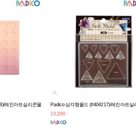
4098)/레진아트실리콘몰
Padico 삼각형몰드 (#404217)/레진아
13,200