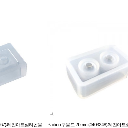
03267)/레진아트실리콘몰
Padico 구몰드 20mm (#403248)/레진