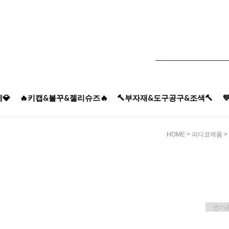
💎
🔥키캡&볼꾸&젤리슈즈🔥
🔨부자재&도구공구&조색🔨

HOME
>
파디코제품
>