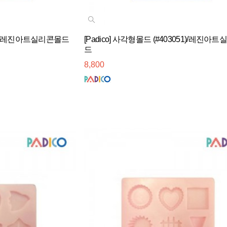
052)/레진아트실리콘몰드
[Padico] 사각형몰드 (#403051)/레진아
드
8,800