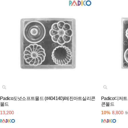
Padico도넛소프트몰드 (#404140)/레진아트실리콘
Padico디저
몰드
콘몰드
13,200
10%
8,800
9