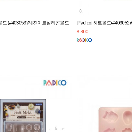
토끼몰드 (#403053)/레진아트실리콘몰드
[Padico] 하트몰드(#403
8,800