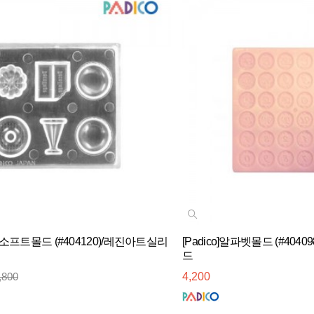
트소프트몰드 (#404120)/레진아트실리
[Padico]알파벳몰드 (#40
드
,800
4,200