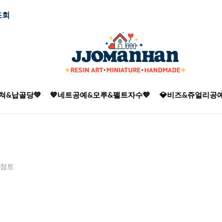
조회
쳐&납골당💚
💙네트공예&모루&펠트자수💙
💎비즈&쥬얼리공예
점토