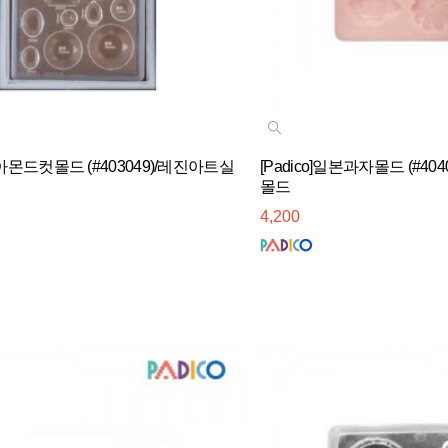
다이아몬드컷몰드 (#403049)/레진아트실
[Padico]일본과자몰드 (#4
몰드
4,200