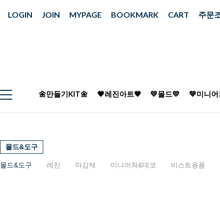
LOGIN
JOIN
MYPAGE
BOOKMARK
CART
주문
🌼만들기KIT🌼
💗레진아트💗
💛몰드💛
💚미니어
몰드&도구
몰드&도구
레진
마감제
미니어쳐&데코
비스트용품