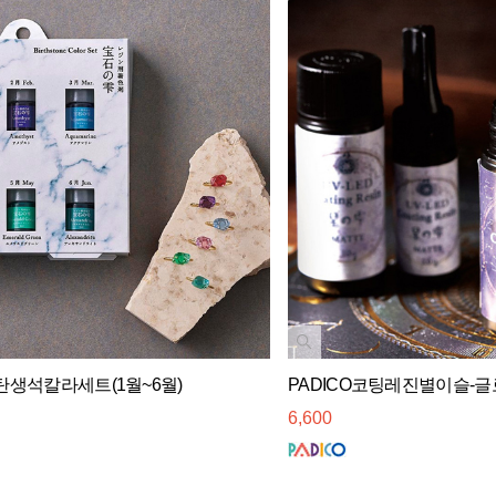
별탄생석칼라세트(1월~6월)
PADICO코팅레진별이슬-
6,600