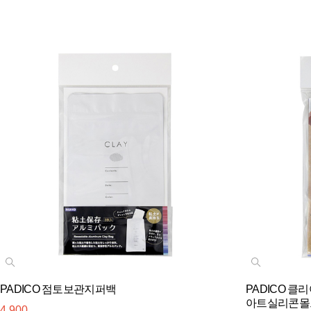
PADICO 점토보관지퍼백
PADICO 클
아트실리콘몰
4,900