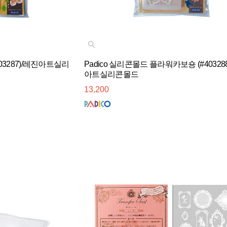
403287)/레진아트실리
Padico 실리콘몰드 플라워카보숑 (#40328
아트실리콘몰드
13,200