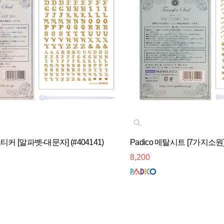
스티커 [알파벳-대문자] (#404141)
Padico 메탈시트 [7가지소원] 
8,200