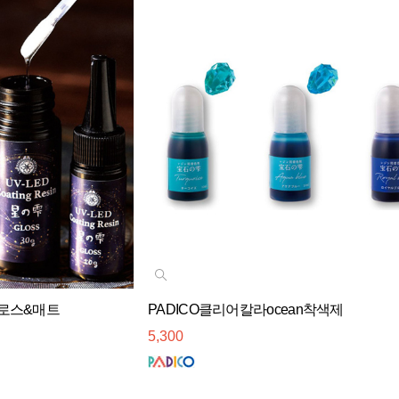
글로스&매트
PADICO클리어칼라ocean착색제
5,300