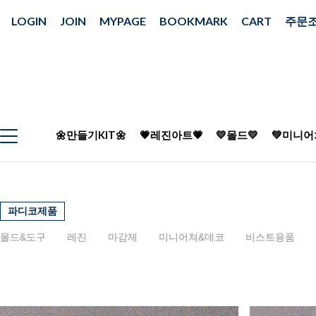
LOGIN
JOIN
MYPAGE
BOOKMARK
CART
주문
🌼만들기KIT🌼
💗레진아트💗
💛몰드💛
💚미니어
파디코제품
몰드&도구
레진
마감제
미니어쳐&데코
비스트용품