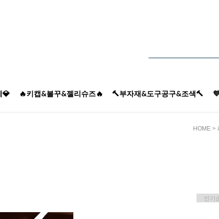
💎
🔥키캡&볼꾸&젤리슈즈🔥
🔨부자재&도구공구&조색🔨

HOME
>