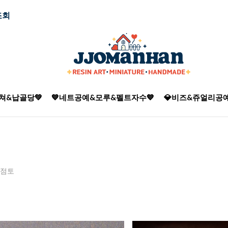
조회
쳐&납골당💚
💙네트공예&모루&펠트자수💙
💎비즈&쥬얼리공예
점토