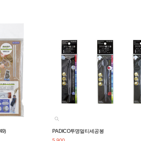
9)
PADICO투명멀티세공봉
5,900