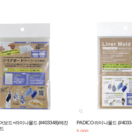
리어보드+라이나몰드 (#403348)/레진
PADICO 라이나몰드 (#40334
드
5,000