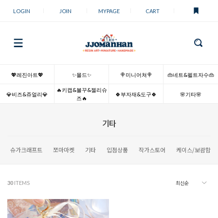
LOGIN
JOIN
MYPAGE
CART
💖레진아트💖
✨몰드✨
🍭미니어쳐🍭
👜네트&펠트자수👜
🔥키캡&볼꾸&젤리슈
💎비즈&쥬얼리💎
🍀부자재&도구🍀
🌸기타🌸
즈🔥
기타
슈가크래프트
쪼마마켓
기타
입점상품
작가스토어
케이스/보괌함
30
ITEMS