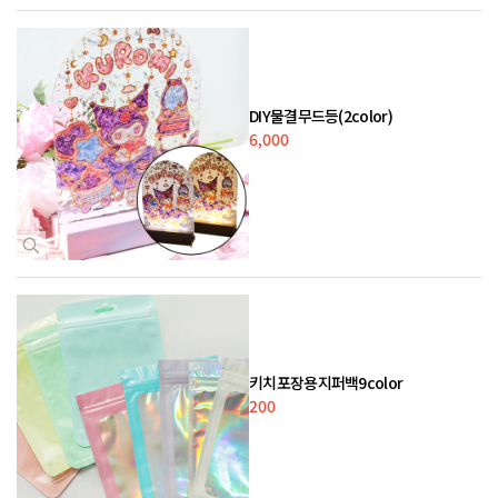
DIY물결무드등(2color)
6,000
키치포장용지퍼백9color
200