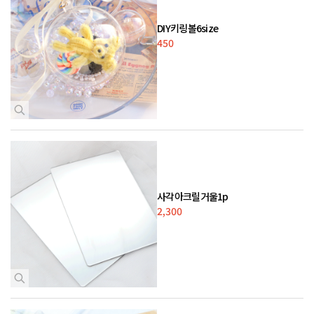
DIY키링볼6size
450
사각아크릴거울1p
2,300