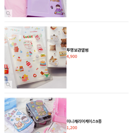
투명보관앨범
4,900
미니캐리어케이스9종
1,200