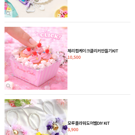
체리컵케이크클리커만들기KIT
10,500
모루플라워도어벨DIY KIT
3,900