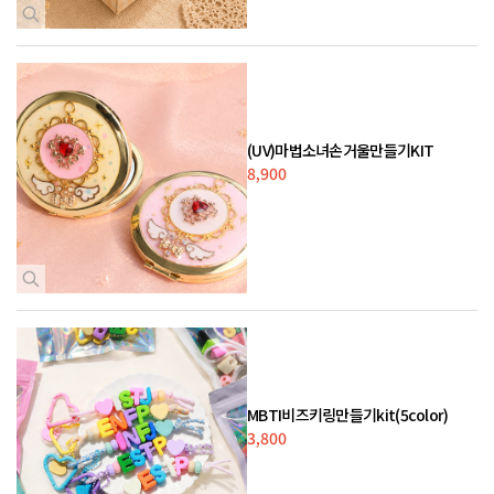
(UV)마법소녀손거울만들기KIT
8,900
MBTI비즈키링만들기kit(5color)
3,800