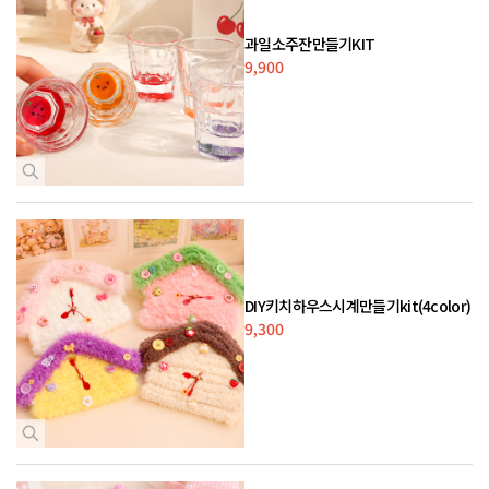
과일소주잔만들기KIT
9,900
DIY키치하우스시계만들기kit(4color)
9,300