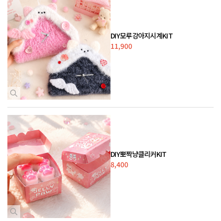
DIY모루강아지시계KIT
11,900
DIY뽀짝냥클리커KIT
8,400