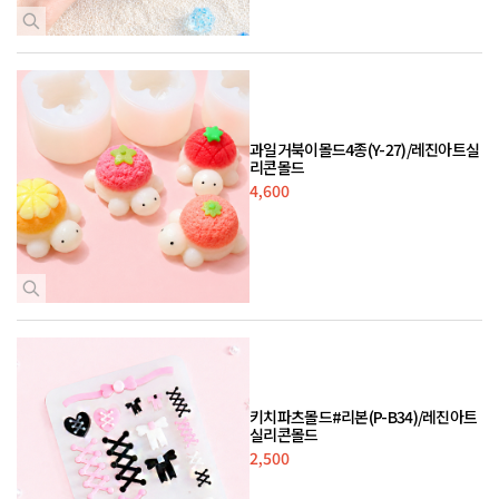
과일거북이몰드4종(Y-27)/레진아트실
리콘몰드
4,600
키치파츠몰드#리본(P-B34)/레진아트
실리콘몰드
2,500