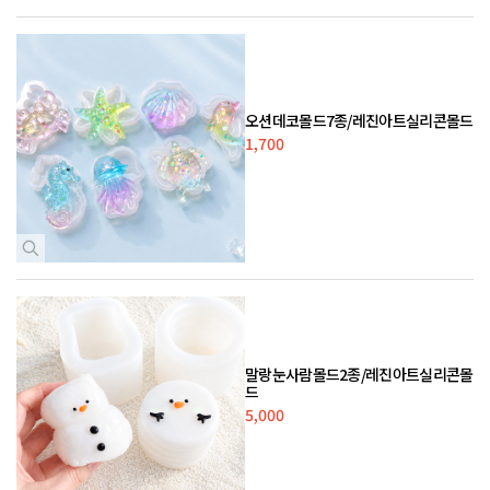
오션데코몰드7종/레진아트실리콘몰드
1,700
말랑눈사람몰드2종/레진아트실리콘몰
드
5,000