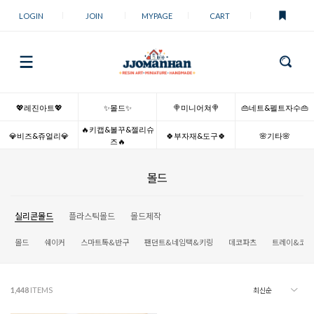
LOGIN
JOIN
MYPAGE
CART
💖레진아트💖
✨몰드✨
🍭미니어쳐🍭
👜네트&펠트자수👜
🔥키캡&볼꾸&젤리슈
💎비즈&쥬얼리💎
🍀부자재&도구🍀
🌸기타🌸
즈🔥
몰드
실리콘몰드
플라스틱몰드
몰드제작
몰드
쉐이커
스마트톡&반구
팬던트&네임택&키링
데코파츠
트레이&코스
1,448
ITEMS