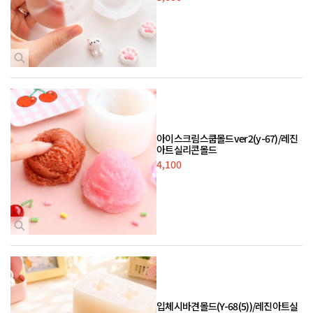
아이스크림스쿱몰드ver2(y-67)/레진
아트실리콘몰드
4,100
입체시바견몰드(Y-68(5))/레진아트실