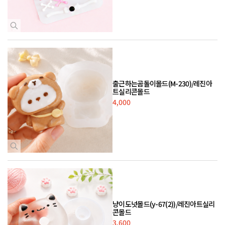
출근하는곰돌이몰드(M-230)/레진아
트실리콘몰드
4,000
냥이도넛몰드(y-67(2))/레진아트실리
콘몰드
3,600