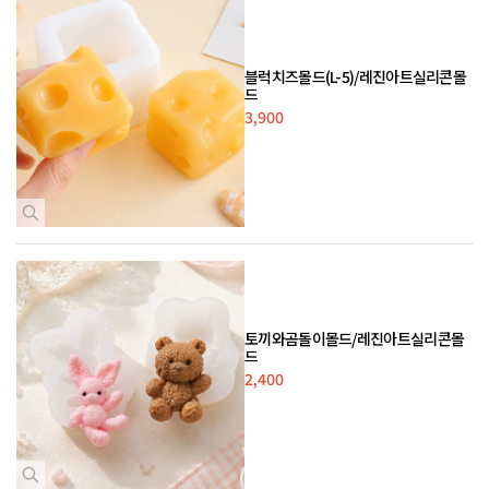
블럭치즈몰드(L-5)/레진아트실리콘몰
드
3,900
토끼와곰돌이몰드/레진아트실리콘몰
드
2,400