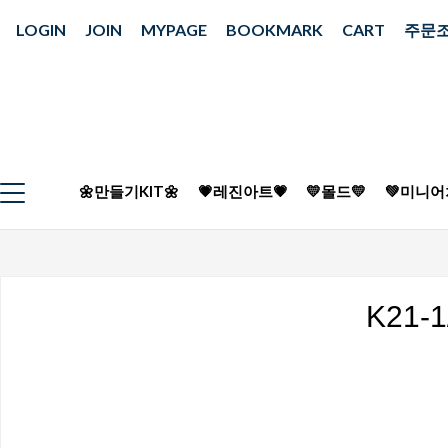
LOGIN
JOIN
MYPAGE
BOOKMARK
CART
주문
🌼만들기KIT🌼
💗레진아트💗
💛몰드💛
💚미니어
K21-