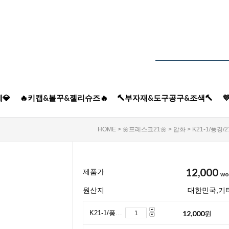
💎
🔥키캡&볼꾸&젤리슈즈🔥
🔨부자재&도구공구&조색🔨

HOME
>
🌼프레스코21🌼
>
압화
> K21-1/풍경
12,000
제품가
wo
원산지
대한민국,기
12,000
원
K21-1/풍경/21액자/들판