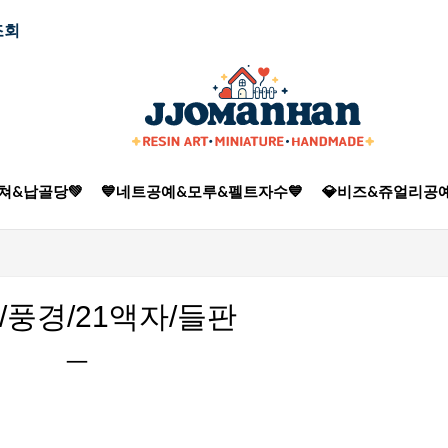
조회
쳐&납골당💚
💙네트공예&모루&펠트자수💙
💎비즈&쥬얼리공예
1/풍경/21액자/들판
ㅡ