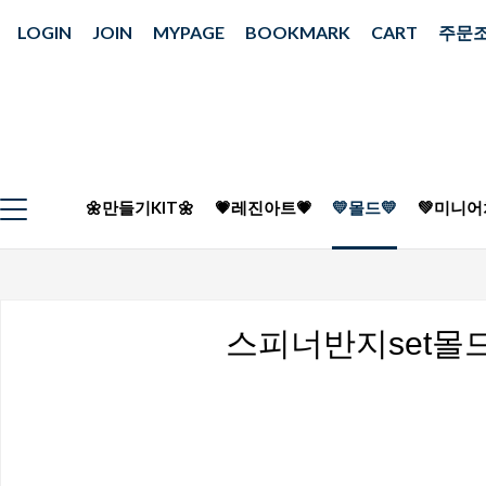
LOGIN
JOIN
MYPAGE
BOOKMARK
CART
주문
🌼만들기KIT🌼
💗레진아트💗
💛몰드💛
💚미니어
스피너반지set몰드