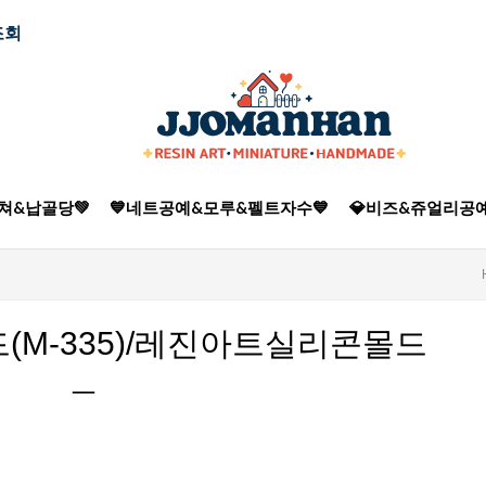
조회
쳐&납골당💚
💙네트공예&모루&펠트자수💙
💎비즈&쥬얼리공예
(M-335)/레진아트실리콘몰드
ㅡ