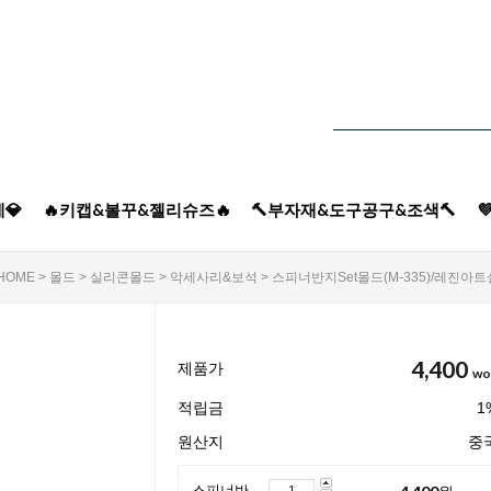
💎
🔥키캡&볼꾸&젤리슈즈🔥
🔨부자재&도구공구&조색🔨

HOME
>
몰드
>
실리콘몰드
>
악세사리&보석
> 스피너반지set몰드(M-335)/레진
4,400
제품가
wo
적립금
1
원산지
중
4,400
원
스피너반지set몰드(M-335)/레진아트실리콘몰드