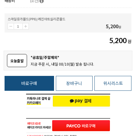
배송비
(조건)
스마일응가몰드(PP8)/레진아트실리콘몰드
5,200
원
5,200
원
*공휴일/주말제외*
오늘출발
지금 주문 시, 내일 08/10(월) 발송 됩니다.
바로구매
장바구니
위시리스트