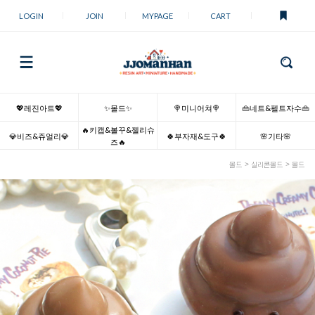
LOGIN
JOIN
MYPAGE
CART
💖레진아트💖
✨몰드✨
🍭미니어쳐🍭
👜네트&펠트자수👜
🔥키캡&볼꾸&젤리슈
💎비즈&쥬얼리💎
🍀부자재&도구🍀
🌸기타🌸
즈🔥
몰드
실리콘몰드
몰드