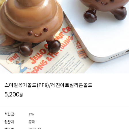
스마일응가몰드(PP8)/레진아트실리콘몰드
5,200
원
적립금
1%
원산지
중국