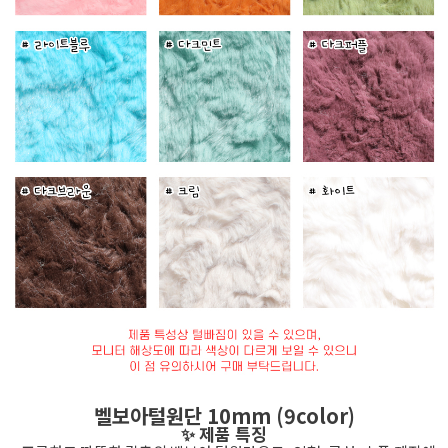
벨보아털원단 10mm (9color)
✨ 제품 특징