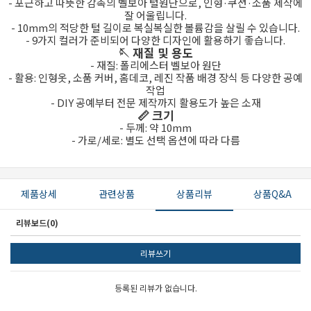
- 포근하고 따뜻한 감촉의 벨보아 털원단으로, 인형·쿠션·소품 제작에
잘 어울립니다.
- 10mm의 적당한 털 길이로 복실복실한 볼륨감을 살릴 수 있습니다.
- 9가지 컬러가 준비되어 다양한 디자인에 활용하기 좋습니다.
🪡 재질 및 용도
- 재질: 폴리에스터 벨보아 원단
- 활용: 인형옷, 소품 커버, 홈데코, 레진 작품 배경 장식 등 다양한 공예
작업
- DIY 공예부터 전문 제작까지 활용도가 높은 소재
📏 크기
- 두께: 약 10mm
- 가로/세로: 별도 선택 옵션에 따라 다름
제품상세
관련상품
상품리뷰
상품Q&A
리뷰보드(0)
리뷰쓰기
등록된 리뷰가 없습니다.