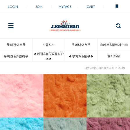
LOGIN
JOIN
MYPAGE
CART
💖레진아트💖
✨몰드✨
🍭미니어쳐🍭
👜네트&펠트자수👜
🔥키캡&볼꾸&젤리슈
💎비즈&쥬얼리💎
🍀부자재&도구🍀
🌸기타🌸
즈🔥
네트공예&모루&펠트자수
주재료