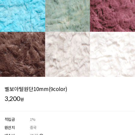
벨보아털원단10mm(9color)
3,200
원
적립금
1%
원산지
중국