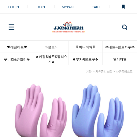
LOGIN
JOIN
MYPAGE
CART
💖레진아트💖
✨몰드✨
🍭미니어쳐🍭
👜네트&펠트자수👜
🔥키캡&볼꾸&젤리슈
💎비즈&쥬얼리💎
🍀부자재&도구🍀
🌸기타🌸
즈🔥
기타
사은품리스트
사은품리스트