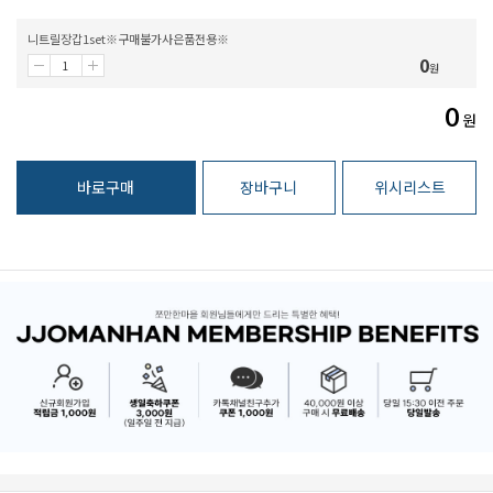
니트릴장갑1set※구매불가사은품전용※
0
원
0
원
바로구매
장바구니
위시리스트