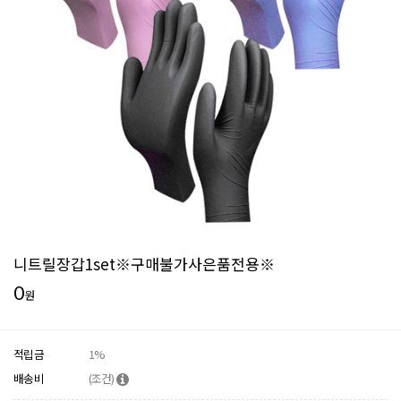
니트릴장갑1set※구매불가사은품전용※
0
원
적립금
1%
배송비
(조건)