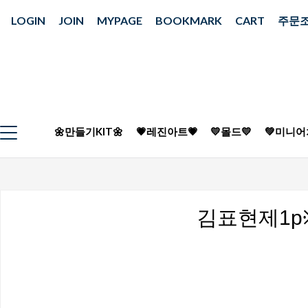
LOGIN
JOIN
MYPAGE
BOOKMARK
CART
주문
🌼만들기KIT🌼
💗레진아트💗
💛몰드💛
💚미니어
김표현제1