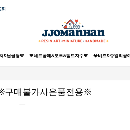
조회
쳐&납골당💚
💙네트공예&모루&펠트자수💙
💎비즈&쥬얼리공예
p※구매불가사은품전용※
ㅡ