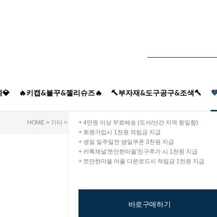
0
제품가
wo
적립금
1
0
원
김표현제1p※구매불가사은품전용※
0
총 상품 금액
WON
💎
🔥키캡&볼꾸&젤리슈즈🔥
🔨부자재&도구공구&조색🔨

HOME
>
기타
>
사은품리스트
+ 4만원 이상 무료배송 (도서/산간 지역 동일함)
>
사은품리스트
> 김표현제1p※구매불가
+ 회원가입시 1천원 적립금 지급
+ 생일 일주일전 생일쿠폰 3천원 지급
+ 카톡채널'쪼만한마을'친구추가 시 1천원 지급
+ 쪼만한마을 어플 다운로드시 적립금 1천원 지급
바로구매하기