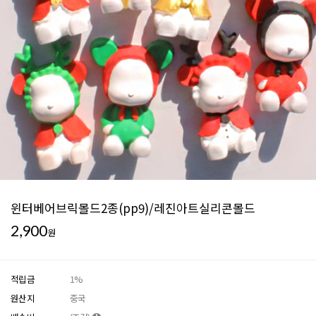
윈터베어브릭몰드2종(pp9)/레진아트실리콘몰드
2,900
원
적립금
1%
원산지
중국