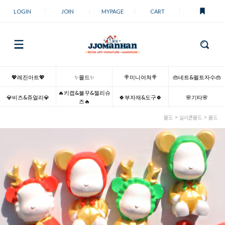
LOGIN
JOIN
MYPAGE
CART
💖레진아트💖
✨몰드✨
🍭미니어쳐🍭
👜네트&펠트자수👜
🔥키캡&볼꾸&젤리슈
💎비즈&쥬얼리💎
🍀부자재&도구🍀
🌸기타🌸
즈🔥
몰드
실리콘몰드
몰드