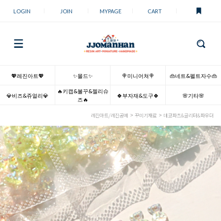
LOGIN
JOIN
MYPAGE
CART
💖레진아트💖
✨몰드✨
🍭미니어쳐🍭
👜네트&펠트자수👜
🔥키캡&볼꾸&젤리슈
💎비즈&쥬얼리💎
🍀부자재&도구🍀
🌸기타🌸
즈🔥
레진아트/레진공예
꾸미기재료
데코파츠&글리터&파우더