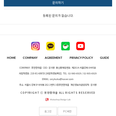
문의하기
등록된 문의가 없습니다.
HOME
COMPANY
AGREEMENT
PRIVACY POLICY
GUIDE
COMPANY: 쪼만한마을
CEO: 김귀영
통신판매업번호: 제2014-서울강북-0445호
사업자번호: 210-81-68853
[사업자정보확인]
TEL: 02-980-6929 / 02-905-6929
EMAIL: onykuku@naver.com
주소: 서울시 강북구 미아동 202-3번지 3층쪼만한마을
개인정보취급담당자: 김귀영
COPYRIGHT ⓒ 쪼만한마을 ALL RIGHTS RESERVED
로그인
PC버전