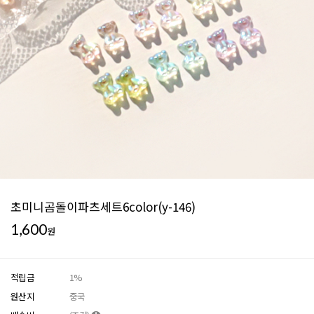
초미니곰돌이파츠세트6color(y-146)
1,600
원
적립금
1%
원산지
중국