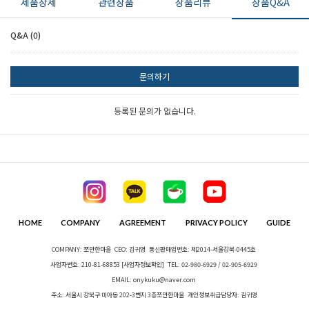
제품상세
관련상품
상품리뷰
상품Q&A
Q&A (0)
문의하기
등록된 문의가 없습니다.
HOME
COMPANY
AGREEMENT
PRIVACY POLICY
GUIDE
COMPANY: 쪼만한마을
CEO: 김귀영
통신판매업번호: 제2014-서울강북-0445호
사업자번호: 210-81-68853
[사업자정보확인]
TEL: 02-980-6929 / 02-905-6929
EMAIL: onykuku@naver.com
주소: 서울시 강북구 미아동 202-3번지 3층쪼만한마을
개인정보취급담당자: 김귀영