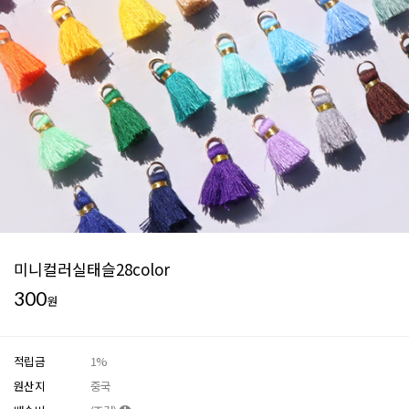
미니컬러실태슬28color
300
원
적립금
1%
원산지
중국