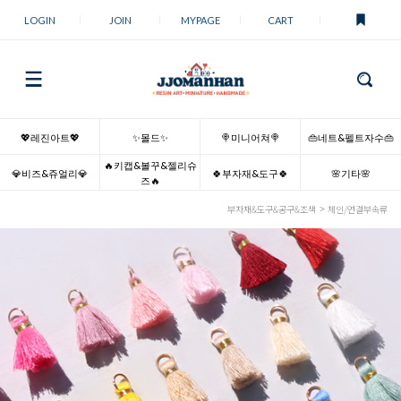
LOGIN
JOIN
MYPAGE
CART
💖레진아트💖
✨몰드✨
🍭미니어쳐🍭
👜네트&펠트자수👜
🔥키캡&볼꾸&젤리슈
💎비즈&쥬얼리💎
🍀부자재&도구🍀
🌸기타🌸
즈🔥
부자재&도구&공구&조색
체인/연결부속류