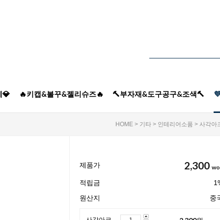
💎
🔥키캡&볼꾸&젤리슈즈🔥
🔨부자재&도구공구&조색🔨

HOME
>
기타
>
인테리어소품
> 사각아
2,300
제품가
wo
적립금
1
원산지
중
2,300
원
사각아크릴거울1p