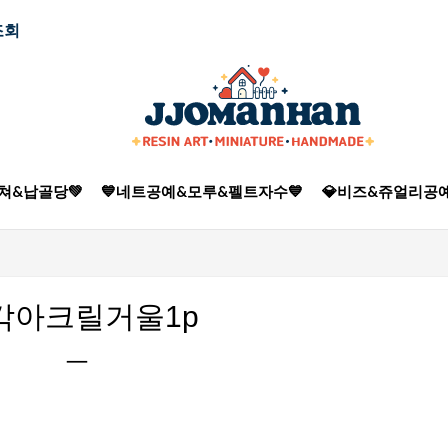
조회
쳐&납골당💚
💙네트공예&모루&펠트자수💙
💎비즈&쥬얼리공예
각아크릴거울1p
ㅡ