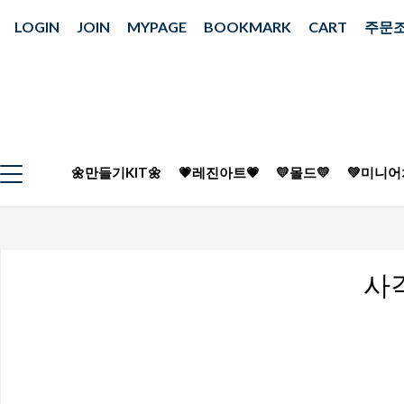
LOGIN
JOIN
MYPAGE
BOOKMARK
CART
주문
🌼만들기KIT🌼
💗레진아트💗
💛몰드💛
💚미니어
사