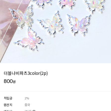
더블나비파츠3color(2p)
800
원
적립금
1%
원산지
중국