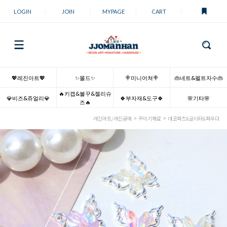
LOGIN
JOIN
MYPAGE
CART
💖레진아트💖
✨몰드✨
🍭미니어쳐🍭
👜네트&펠트자수👜
🔥키캡&볼꾸&젤리슈
💎비즈&쥬얼리💎
🍀부자재&도구🍀
🌸기타🌸
즈🔥
레진아트/레진공예
꾸미기재료
데코파츠&글리터&파우더