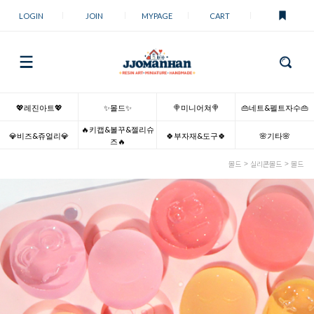
LOGIN
JOIN
MYPAGE
CART
💖레진아트💖
✨몰드✨
🍭미니어쳐🍭
👜네트&펠트자수👜
🔥키캡&볼꾸&젤리슈
💎비즈&쥬얼리💎
🍀부자재&도구🍀
🌸기타🌸
즈🔥
몰드
실리콘몰드
몰드