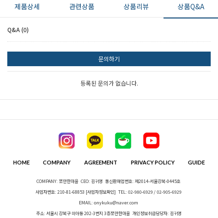
제품상세
관련상품
상품리뷰
상품Q&A
Q&A (0)
문의하기
등록된 문의가 없습니다.
HOME
COMPANY
AGREEMENT
PRIVACY POLICY
GUIDE
COMPANY: 쪼만한마을
CEO: 김귀영
통신판매업번호: 제2014-서울강북-0445호
사업자번호: 210-81-68853
[사업자정보확인]
TEL: 02-980-6929 / 02-905-6929
EMAIL: onykuku@naver.com
주소: 서울시 강북구 미아동 202-3번지 3층쪼만한마을
개인정보취급담당자: 김귀영