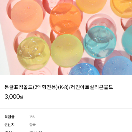
동글표정몰드(2액형전용)(K-8)/레진아트실리콘몰드
3,000
원
적립금
1%
원산지
중국