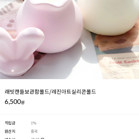
래빗캔들보관함몰드/레진아트실리콘몰드
6,500
원
적립금
1%
원산지
중국