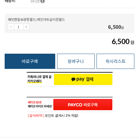
배송비
(조건)
래빗캔들보관함몰드/레진아트실리콘몰드
6,500
원
6,500
원
바로구매
장바구니
위시리스트
[ 결제혜택 ]
포인트 결제시 1% 적립!