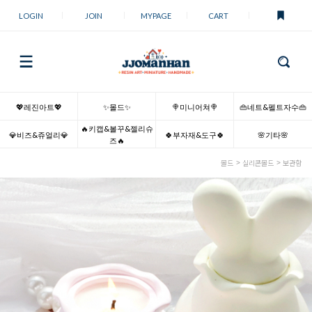
LOGIN
JOIN
MYPAGE
CART
💖레진아트💖
✨몰드✨
🍭미니어쳐🍭
👜네트&펠트자수👜
🔥키캡&볼꾸&젤리슈
💎비즈&쥬얼리💎
🍀부자재&도구🍀
🌸기타🌸
즈🔥
몰드
실리콘몰드
보관함