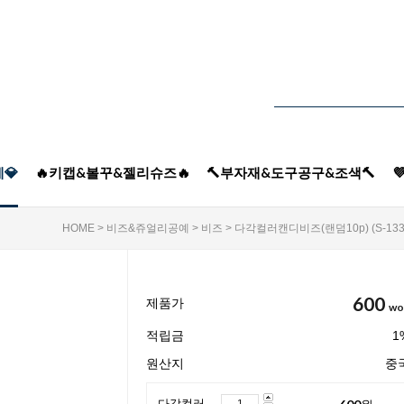
💎
🔥키캡&볼꾸&젤리슈즈🔥
🔨부자재&도구공구&조색🔨

HOME
>
비즈&쥬얼리공예
>
비즈
> 다각컬러캔디비즈(랜덤10p) (S-13
600
제품가
wo
적립금
1
원산지
중
600
원
다각컬러캔디비즈(랜덤10p) (S-133)/비즈공예