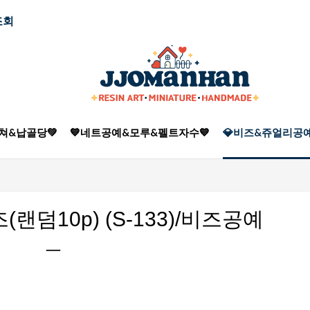
조회
쳐&납골당💚
💙네트공예&모루&펠트자수💙
💎비즈&쥬얼리공예
덤10p) (S-133)/비즈공예
ㅡ