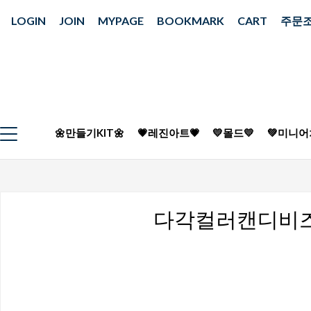
LOGIN
JOIN
MYPAGE
BOOKMARK
CART
주문
🌼만들기KIT🌼
💗레진아트💗
💛몰드💛
💚미니어
다각컬러캔디비즈(랜