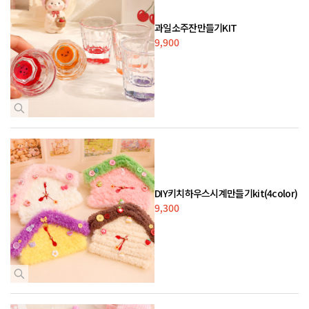
과일소주잔만들기KIT
9,900
DIY키치하우스시계만들기kit(4color)
9,300