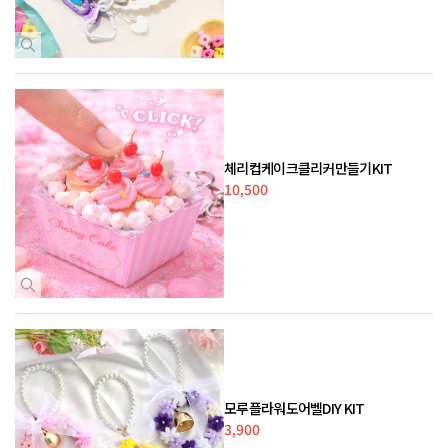
체리컵케이크클리커만들기KIT
10,500
모루플라워도어벨DIY KIT
3,900