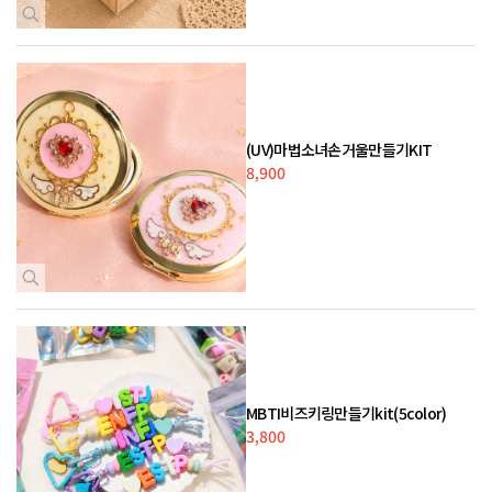
(UV)마법소녀손거울만들기KIT
8,900
MBTI비즈키링만들기kit(5color)
3,800