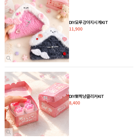
DIY모루강아지시계KIT
11,900
DIY뽀짝냥클리커KIT
8,400