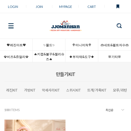
LOGIN
JOIN
MYPAGE
CART
💖레진아트💖
✨몰드✨
🍭미니어쳐🍭
👜네트&펠트자수👜
🔥키캡&볼꾸&젤리슈
💎비즈&쥬얼리💎
🍀부자재&도구🍀
🌸기타🌸
즈🔥
만들기KIT
레진KIT
가방KIT
악세사리KIT
스퀴시KIT
뜨개/가죽KIT
모루/라탄KI
100
ITEMS