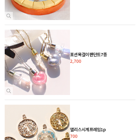
포션목걸이팬던트7종
2,700
앨리스시계프레임1p
700