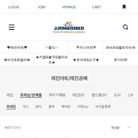
LOGIN
JOIN
MYPAGE
CART
💖레진아트💖
✨몰드✨
🍭미니어쳐🍭
👜네트&펠트자수👜
🔥키캡&볼꾸&젤리슈
💎비즈&쥬얼리💎
🍀부자재&도구🍀
🌸기타🌸
즈🔥
레진아트/레진공예
레진
프레임/반제품
꾸미기재료
레진DIY
핸드폰DIY
도서
스티커
프레임
가드
반지
팔찌
헤어핀
키링diy
아크릴종류
460
ITEMS