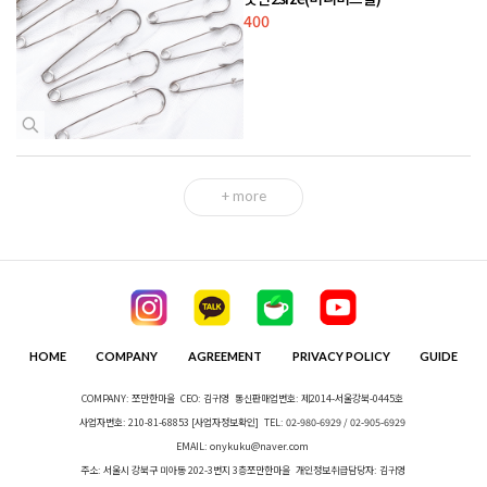
400
+ more
HOME
COMPANY
AGREEMENT
PRIVACY POLICY
GUIDE
COMPANY: 쪼만한마을
CEO: 김귀영
통신판매업번호: 제2014-서울강북-0445호
사업자번호: 210-81-68853
[사업자정보확인]
TEL: 02-980-6929 / 02-905-6929
EMAIL: onykuku@naver.com
주소: 서울시 강북구 미아동 202-3번지 3층쪼만한마을
개인정보취급담당자: 김귀영