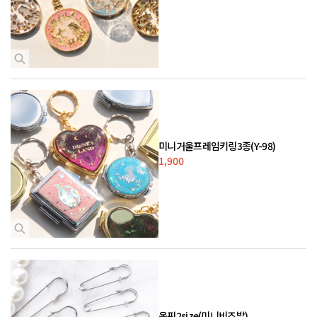
미니거울프레임키링3종(Y-98)
1,900
옷핀2size(미니비즈발)