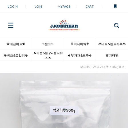
LOGIN
JOIN
MYPAGE
CART
💖레진아트💖
✨몰드✨
🍭미니어쳐🍭
👜네트&펠트자수👜
🔥키캡&볼꾸&젤리슈
💎비즈&쥬얼리💎
🍀부자재&도구🍀
🌸기타🌸
즈🔥
부자재&도구&공구&조색
마감/접착