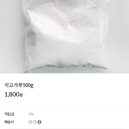
석고가루500g
1,800
원
적립금
1%
배송비
(조건)