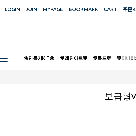
LOGIN
JOIN
MYPAGE
BOOKMARK
CART
주문
🌼만들기KIT🌼
💗레진아트💗
💛몰드💛
💚미니어
보급형ve