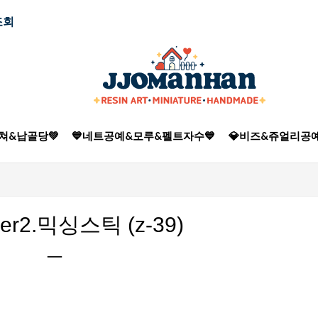
조회
쳐&납골당💚
💙네트공예&모루&펠트자수💙
💎비즈&쥬얼리공예
r2.믹싱스틱 (z-39)
ㅡ