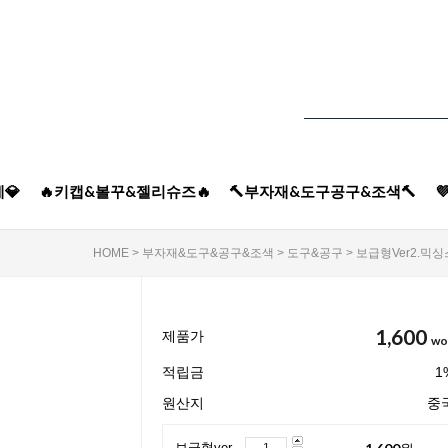
💎
🔥키캡&볼꾸&젤리슈즈🔥
🔨부자재&도구공구&조색🔨

HOME
>
부자재&도구&공구&조색
>
도구&공구
> 보급형ver2.믹싱스
1,600
제품가
wo
적립금
1
원산지
중
1,600
원
보급형ver2.믹싱스틱 (z-39)