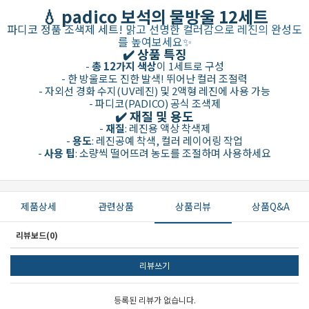
💧 padico 보석의 물방울 12세트
파디코 정품 조색제 세트!
맑고 선명한 컬러감으로 레진의 완성도
를 높여보세요✨
✔️ 상품 특징
-
총 12가지 색상
이 1세트로 구성
- 한 방울로도 진한 발색! 뛰어난 컬러 조절력
- 자외선 경화 수지(UV레진) 및 2액형 레진에 사용 가능
- 파디코(PADICO) 공식 조색제
✔️ 재질 및 용도
-
재질
: 레진용 액상 착색제
-
용도
: 레진공예 착색, 컬러 레이어링 작업
-
사용 팁
: 소량씩 떨어뜨려 농도를 조절하며 사용하세요
제품상세
관련상품
상품리뷰
상품Q&A
리뷰보드(0)
리뷰쓰기
등록된 리뷰가 없습니다.