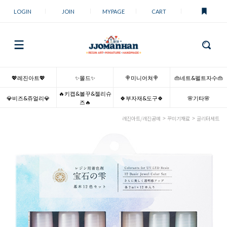
LOGIN
JOIN
MYPAGE
CART
💖레진아트💖
✨몰드✨
🍭미니어쳐🍭
👜네트&펠트자수👜
🔥키캡&볼꾸&젤리슈
💎비즈&쥬얼리💎
🍀부자재&도구🍀
🌸기타🌸
즈🔥
레진아트/레진공예
꾸미기재료
글리터세트