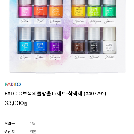
PADICO보석의물방울12세트-착색제 (#403295)
33,000
원
적립금
1%
원산지
일본