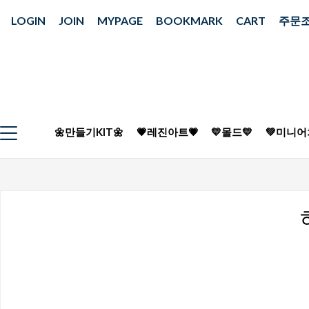
LOGIN
JOIN
MYPAGE
BOOKMARK
CART
주문
🌼만들기KIT🌼
💗레진아트💗
💛몰드💛
💚미니어