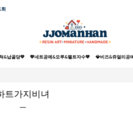
조회
쳐&납골당💚
💙네트공예&모루&펠트자수💙
💎비즈&쥬얼리공예
하트가지비녀
ㅡ