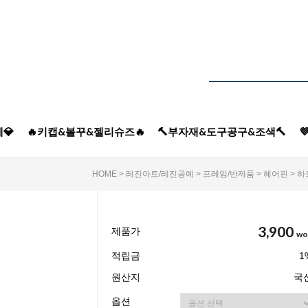
💎
🔥키캡&볼꾸&젤리슈즈🔥
🔨부자재&도구공구&조색🔨

HOME
>
레진아트/레진공예
>
프레임/반제품
>
헤어핀
> 
3,900
제품가
wo
적립금
1
원산지
국
옵션