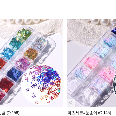
 (O-156)
파츠세트#눈송이 (O-145)