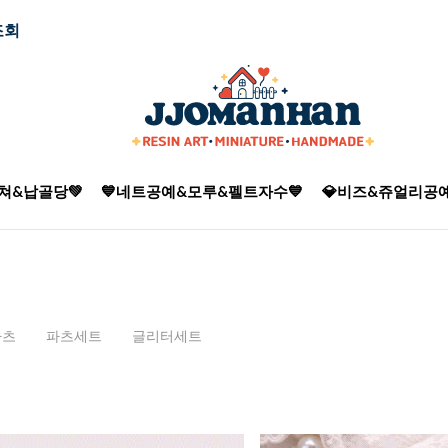
조회
쳐&납골당💚
💙네트공예&모루&펠트자수💙
💎비즈&쥬얼리공예
파츠
파츠세트
글리터세트