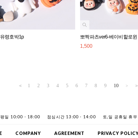
-유령호박1p
뽀짝파츠ver6-베이비할로윈
1,500
1
2
3
4
5
6
7
8
9
10
<<
>
>>
평일 10:00 - 18:00
점심시간 13:00 - 14:00
토,일 공휴일 휴무
E
COMPANY
AGREEMENT
PRIVACY POLIC