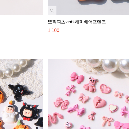
뽀짝파츠ver6-해피베어프렌즈
1,100