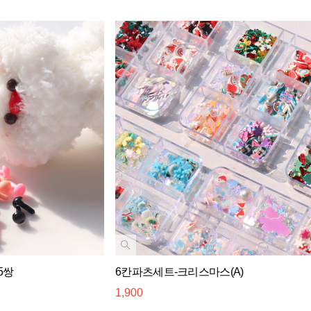
5쌍
6칸파츠세트-크리스마스(A)
1,900