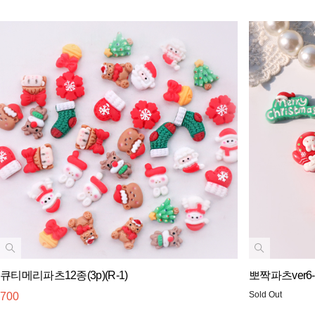
큐티메리파츠12종(3p)(R-1)
뽀짝파츠ver
Sold Out
700