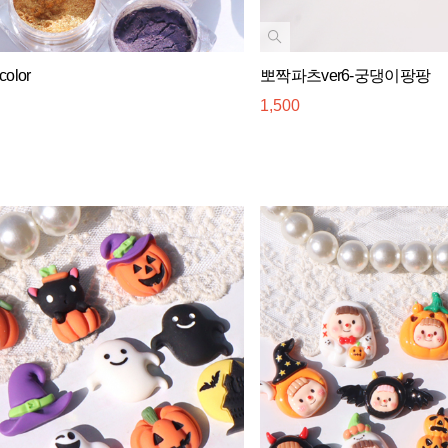
lor
뽀짝파츠ver6-궁댕이팡팡
1,500