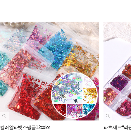
컬러알파벳스팽글12color
파츠세트#라인별