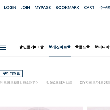
LOGIN
JOIN
MYPAGE
BOOKMARK
CART
주문
🌼만들기KIT🌼
💗레진아트💗
💛몰드💛
💚미니어
꾸미기재료
데코파츠&글리터&파우더
압화&프리저브드
DIY지비츠/데코덴