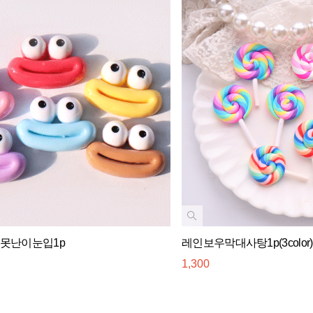
-못난이눈입1p
레인보우막대사탕1p(3color)
1,300