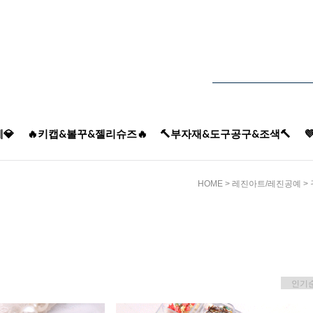
💎
🔥키캡&볼꾸&젤리슈즈🔥
🔨부자재&도구공구&조색🔨

HOME
>
레진아트/레진공예
>