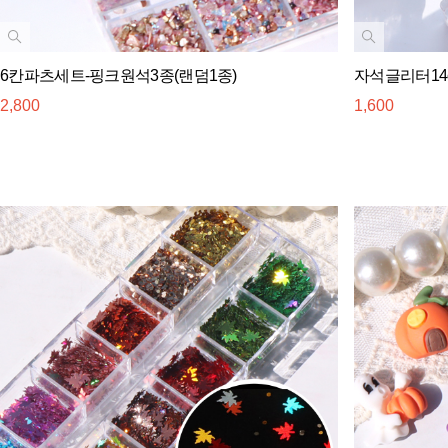
6칸파츠세트-핑크원석3종(랜덤1종)
자석글리터14co
2,800
1,600