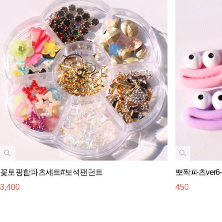
꽃토핑함파츠세트#보석팬던트
뽀짝파츠ver6
3,400
450