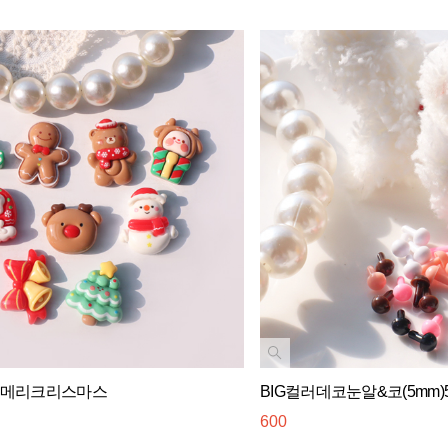
6-메리크리스마스
BIG컬러데코눈알&코(5mm)
600