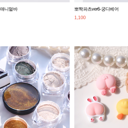
6-애니멀바
뽀짝파츠ver6-궁디베어
1,100