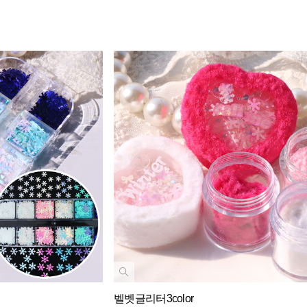
벨벳글리터3color