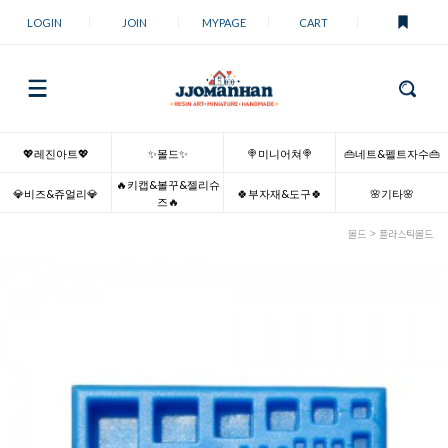
LOGIN
JOIN
MYPAGE
CART
💖레진아트💖
✨몰드✨
🍭미니어쳐🍭
👜네트&펠트자수👜
🔥키캡&볼꾸&젤리슈
💎비즈&쥬얼리💎
🍀부자재&도구🍀
🌸기타🌸
즈🔥
몰드
플라스틱몰드