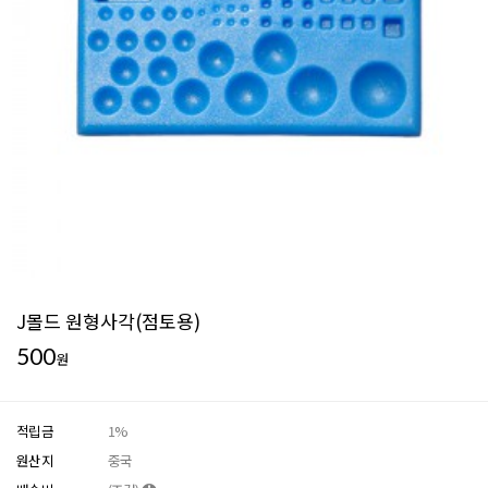
J몰드 원형사각(점토용)
500
원
적립금
1%
원산지
중국