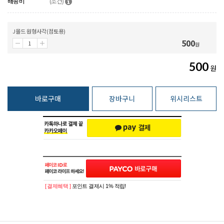
배송비
(조건)
J몰드 원형사각(점토용)
500
원
500
원
바로구매
장바구니
위시리스트
[ 결제혜택 ]
포인트 결제시 1% 적립!