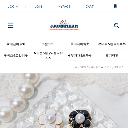
LOGIN
JOIN
MYPAGE
CART
💖레진아트💖
✨몰드✨
🍭미니어쳐🍭
👜네트&펠트자수👜
🔥키캡&볼꾸&젤리슈
💎비즈&쥬얼리💎
🍀부자재&도구🍀
🌸기타🌸
즈🔥
🔥키캡/볼꾸/젤리슈즈🔥
폰꾸/키캡파츠