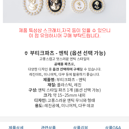
🏺 부티크파츠 - 엔틱 (옵션 선택 가능)
고풍스럽고 멋스러운 엔틱 스타일의
공예용 파츠
로,
다양한 디자인 중
옵션 선택하여 구매
할 수 있습니다.
레진아트, 미니어처, 다꾸 등에 활용하기 좋습니다.
제품명:
부티크파츠 - 엔틱
재질:
플라스틱, 레진
구성:
엔틱 스타일 파츠 1개 (옵션 선택 가능)
크기:
약 15~25mm 내외
디자인:
고풍스러운 엔틱 무늬와 형태
용도:
레진공예, 미니어처, 다꾸 데코
제품상세
관련상품
상품리뷰
상품Q&A