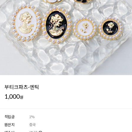
부티크파츠-엔틱
1,000
원
적립금
1%
원산지
중국