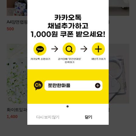
A4양면랩핑지(랜덤20장)
레진수평계작업테이블
500
26,000
화이트잎파츠set
투명맥세이프카드지갑
1,400
3,800
다시 보지 않기
닫기