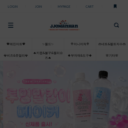
LOGIN
JOIN
MYPAGE
CART
💖레진아트💖
✨몰드✨
🍭미니어쳐🍭
👜네트&펠트자수👜
🔥키캡&볼꾸&젤리슈
💎비즈&쥬얼리💎
🍀부자재&도구🍀
🌸기타🌸
즈🔥