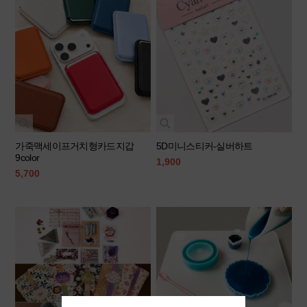
가죽맥세이프거치형카드지갑
5D미니스티커-실버하트
9color
1,900
5,700