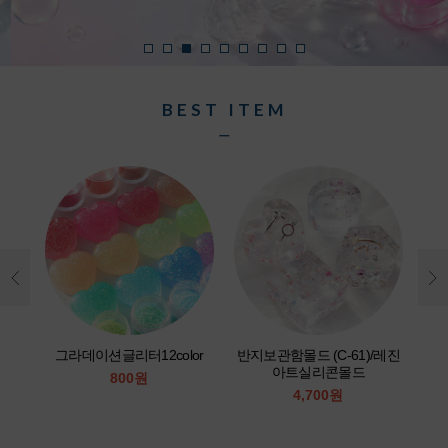
BEST ITEM
ㅡ
or
그라데이션글리터12color
반지보관함몰드 (C-61)/레진
아트실리콘몰드
800원
4,700원