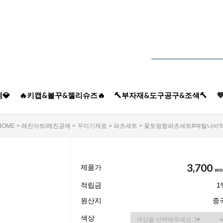
💎
🔥키캡&볼꾸&젤리슈즈🔥
🔨부자재&도구공구&조색🔨

HOME
>
레진아트/레진공예
>
꾸미기재료
>
파츠세트
> 꽃토핑함파츠세트#메탈나비믹스(
3,700
제품가
wo
적립금
1
원산지
중
색상