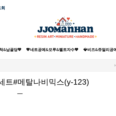
조회
쳐&납골당💚
💙네트공예&모루&펠트자수💙
💎비즈&쥬얼리공예
트#메탈나비믹스(y-123)
ㅡ