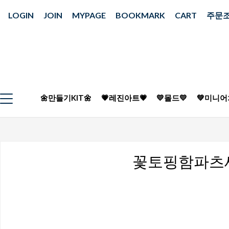
LOGIN
JOIN
MYPAGE
BOOKMARK
CART
주문
🌼만들기KIT🌼
💗레진아트💗
💛몰드💛
💚미니어
꽃토핑함파츠세