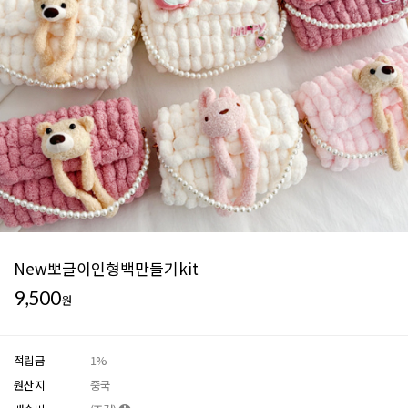
New뽀글이인형백만들기kit
9,500
원
적립금
1%
원산지
중국