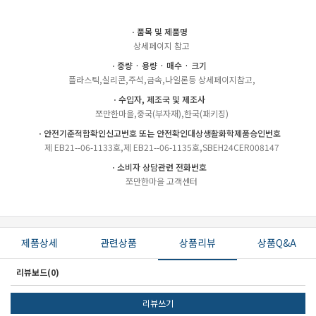
ㆍ품목 및 제품명
상세페이지 참고
ㆍ중량 · 용량 · 매수 · 크기
플라스틱,실리콘,주석,금속,나일론등 상세페이지참고,
ㆍ수입자, 제조국 및 제조사
쪼만한마을,중국(부자재),한국(패키징)
ㆍ안전기준적합확인신고번호 또는 안전확인대상생활화학제품승인번호
제 EB21--06-1133호,제 EB21--06-1135호,SBEH24CER008147
ㆍ소비자 상담관련 전화번호
쪼만한마을 고객센터
제품상세
관련상품
상품리뷰
상품Q&A
리뷰보드(0)
리뷰쓰기