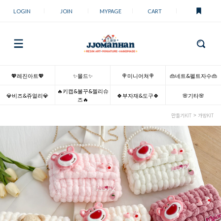
LOGIN
JOIN
MYPAGE
CART
💖레진아트💖
✨몰드✨
🍭미니어쳐🍭
👜네트&펠트자수👜
🔥키캡&볼꾸&젤리슈
💎비즈&쥬얼리💎
🍀부자재&도구🍀
🌸기타🌸
즈🔥
만들기KIT
가방KIT