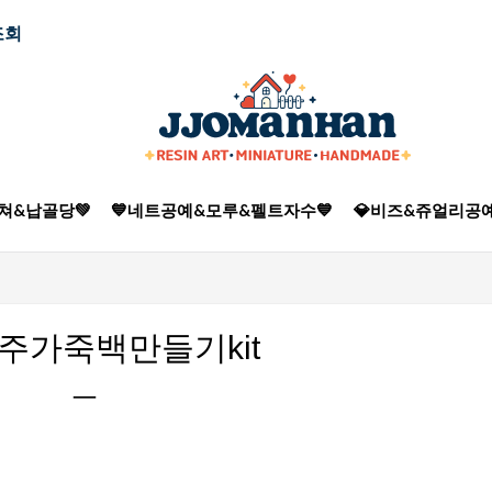
조회
쳐&납골당💚
💙네트공예&모루&펠트자수💙
💎비즈&쥬얼리공예
진주가죽백만들기kit
ㅡ