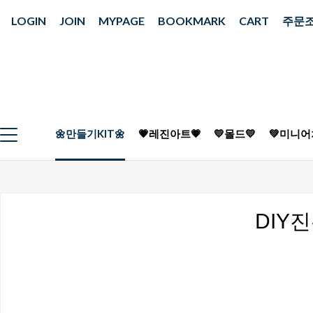
LOGIN
JOIN
MYPAGE
BOOKMARK
CART
주문
🌼만들기KIT🌼
💗레진아트💗
💛몰드💛
💚미니어
DIY