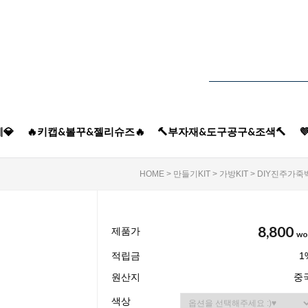
💎
🔥키캡&볼꾸&젤리슈즈🔥
🔨부자재&도구공구&조색🔨

HOME
>
만들기KIT
>
가방KIT
> DIY진주가죽
8,800
제품가
wo
적립금
1
원산지
중
색상