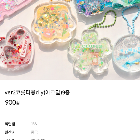
ver2코롯타용diy(아크릴)9종
900
원
적립금
1%
원산지
중국