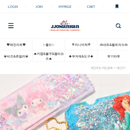
LOGIN
JOIN
MYPAGE
CART
💖레진아트💖
✨몰드✨
🍭미니어쳐🍭
👜네트&펠트자수👜
🔥키캡&볼꾸&젤리슈
💎비즈&쥬얼리💎
🍀부자재&도구🍀
🌸기타🌸
즈🔥
레진아트/레진공예
레진DIY