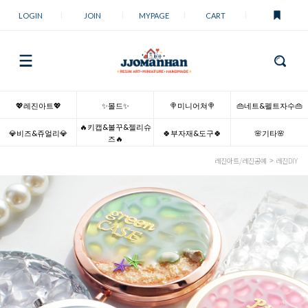
LOGIN
JOIN
MYPAGE
CART
💖레진아트💖
✨몰드✨
🍭미니어쳐🍭
👜네트&펠트자수👜
🔥키캡&볼꾸&젤리슈
💎비즈&쥬얼리💎
🍀부자재&도구🍀
🌸기타🌸
즈🔥
레진아트/레진공예
레진DIY