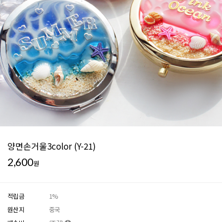
양면손거울3color (Y-21)
2,600
원
적립금
1%
원산지
중국