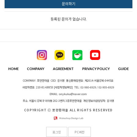
문의하기
등록된 문의가 없습니다.
HOME
COMPANY
AGREEMENT
PRIVACY POLICY
GUIDE
COMPANY: 쪼만한마을
CEO: 김귀영
통신판매업번호: 제2014-서울강북-0445호
사업자번호: 210-81-68853
[사업자정보확인]
TEL: 02-980-6929 / 02-905-6929
EMAIL: onykuku@naver.com
주소: 서울시 강북구 미아동 202-3번지 3층쪼만한마을
개인정보취급담당자: 김귀영
COPYRIGHT ⓒ 쪼만한마을 ALL RIGHTS RESERVED
로그인
PC버전