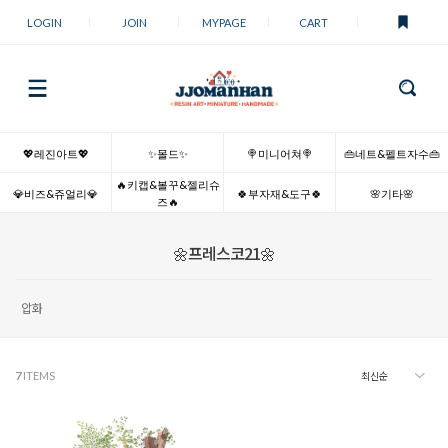
LOGIN
JOIN
MYPAGE
CART
💖레진아트💖
✨몰드✨
🍭미니어쳐🍭
👜네트&펠트자수👜
🔥키캡&볼꾸&젤리슈
💎비즈&쥬얼리💎
🍀부자재&도구🍀
🌸기타🌸
즈🔥
🌼프레스코21🌼
압화
7
ITEMS