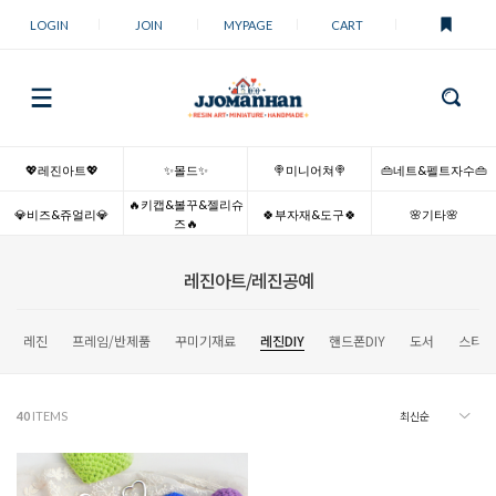
LOGIN
JOIN
MYPAGE
CART
💖레진아트💖
✨몰드✨
🍭미니어쳐🍭
👜네트&펠트자수👜
🔥키캡&볼꾸&젤리슈
💎비즈&쥬얼리💎
🍀부자재&도구🍀
🌸기타🌸
즈🔥
레진아트/레진공예
레진
프레임/반제품
꾸미기재료
레진DIY
핸드폰DIY
도서
스티커
40
ITEMS