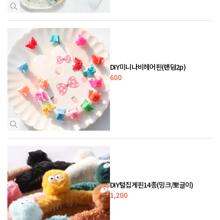
DIY미니나비헤어핀(랜덤2p)
600
DIY털집게핀14종(밍크/뽀글이)
1,200