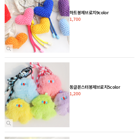
하트봉제브로치9color
1,700
동글몬스터봉제브로치5color
1,200