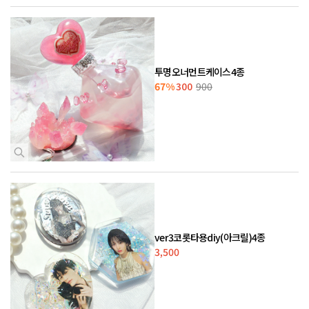
투명오너먼트케이스4종
67%
300
900
ver3코롯타용diy(아크릴)4종
3,500