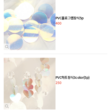
PVC홀로그램장식5p
400
PVC하트장식3color(5p)
250