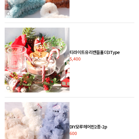
티라이트유리캔들홀더3Type
5,400
DIY모루헤어핀2종-2p
600