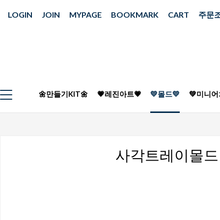
LOGIN
JOIN
MYPAGE
BOOKMARK
CART
주문
🌼만들기KIT🌼
💗레진아트💗
💛몰드💛
💚미니어
사각트레이몰드 