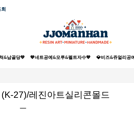
조회
쳐&납골당💚
💙네트공예&모루&펠트자수💙
💎비즈&쥬얼리공예
(K-27)/레진아트실리콘몰드
ㅡ