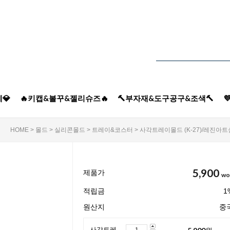
💎
🔥키캡&볼꾸&젤리슈즈🔥
🔨부자재&도구공구&조색🔨

HOME
>
몰드
>
실리콘몰드
>
트레이&코스터
> 사각트레이몰드 (K-27)/레진아
5,900
제품가
wo
적립금
1
원산지
중
5,900
원
사각트레이몰드 (K-27)/레진아트실리콘몰드