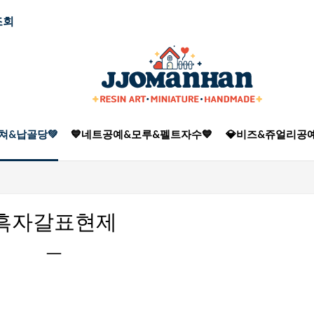
조회
쳐&납골당💚
💙네트공예&모루&펠트자수💙
💎비즈&쥬얼리공예
흑자갈표현제
ㅡ