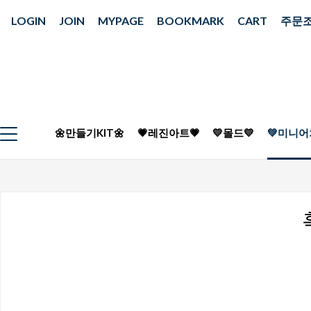
LOGIN
JOIN
MYPAGE
BOOKMARK
CART
주문
🌼만들기KIT🌼
💗레진아트💗
💛몰드💛
💚미니어