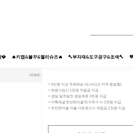
900
제품가
wo
적립금
1
원산지
국
900
원
흑자갈표현제
💎
🔥키캡&볼꾸&젤리슈즈🔥
🔨부자재&도구공구&조색🔨

900
총 상품 금액
WON
HOME
>
미니어쳐&납골당
>
식완/토핑/표현제
>
토핑/표현제
> 
+ 4만원 이상 무료배송 (도서/산간 지역 동일함)
+ 회원가입시 1천원 적립금 지급
+ 생일 일주일전 생일쿠폰 3천원 지급
+ 카톡채널'쪼만한마을'친구추가 시 1천원 지급
+ 쪼만한마을 어플 다운로드시 적립금 1천원 지급