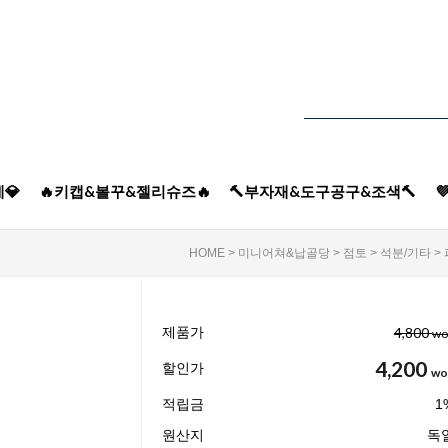
💎
🔥키캡&볼꾸&젤리슈즈🔥
🔨부자재&도구공구&조색🔨

HOME
>
미니어쳐&납골당
>
점토
>
석분/기타
>
제품가
4,800
wo
4,200
할인가
wo
적립금
1
원산지
독