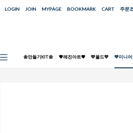
LOGIN
JOIN
MYPAGE
BOOKMARK
CART
주문
🌼만들기KIT🌼
💗레진아트💗
💛몰드💛
💚미니어