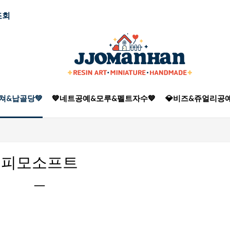
조회
쳐&납골당💚
💙네트공예&모루&펠트자수💙
💎비즈&쥬얼리공예
피모소프트
ㅡ