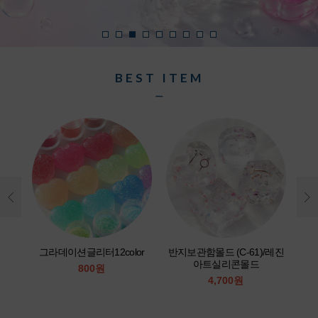
BEST ITEM
ㅡ
or
그라데이션글리터12color
반지보관함몰드 (C-61)/레진
아트실리콘몰드
800원
4,700원