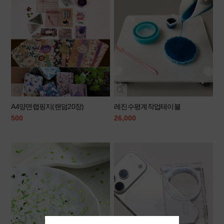
A4양면랩핑지(랜덤20장)
레진수평계작업테이블
500
26,000