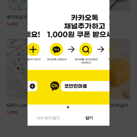
화이트잎파츠set
투명맥세이프카드지갑
1,400
3,800
5D미니스티커-골드스카이
블럭치즈몰드(L-5)/레진아트실리
콘몰드
1,900
3,900
다시 보지 않기
닫기