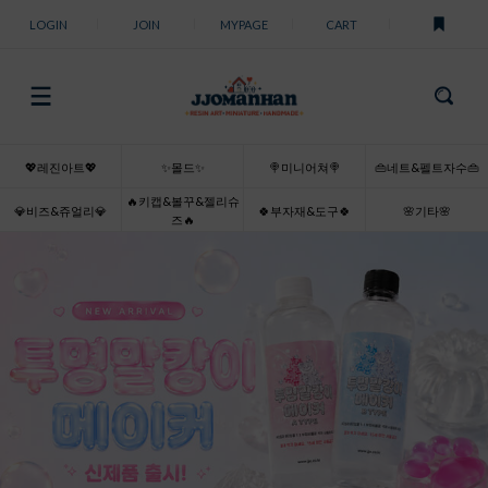
LOGIN
JOIN
MYPAGE
CART
💖레진아트💖
✨몰드✨
🍭미니어쳐🍭
👜네트&펠트자수👜
🔥키캡&볼꾸&젤리슈
💎비즈&쥬얼리💎
🍀부자재&도구🍀
🌸기타🌸
즈🔥