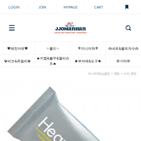
LOGIN
JOIN
MYPAGE
CART
💖레진아트💖
✨몰드✨
🍭미니어쳐🍭
👜네트&펠트자수👜
🔥키캡&볼꾸&젤리슈
💎비즈&쥬얼리💎
🍀부자재&도구🍀
🌸기타🌸
즈🔥
미니어쳐&납골당
점토
수지/경량