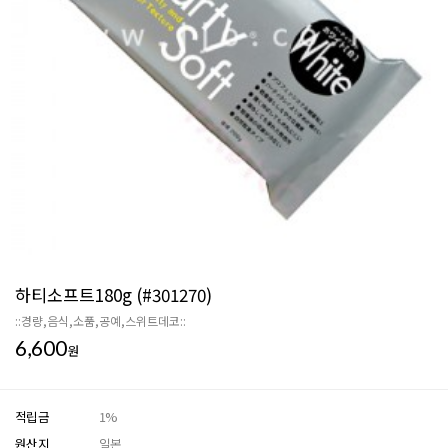
하티소프트180g (#301270)
::경량,음식,소품,공예,스위트데코::
6,600
원
적립금
1%
원산지
일본